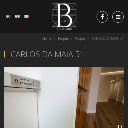
FACEBOOK 
PT
EN
FR
TOG
Home
Projets
Projets
CARLOS DA MAIA 51
CARLOS DA MAIA 51